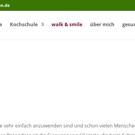
en.de
a
Kochschule
walk & smile
über mich
gesu
ie sehr einfach anzuwenden sind und schon vielen Menschen