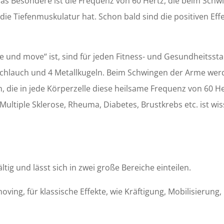
Das Besondere ist die Frequenz von 60 Hertz, die beim Schw
ie Tiefenmuskulatur hat. Schon bald sind die positiven Eff
 und move“ ist, sind für jeden Fitness- und Gesundheitssta
chlauch und 4 Metallkugeln. Beim Schwingen der Arme werd
, die in jede Körperzelle diese heilsame Frequenz von 60 H
ultiple Sklerose, Rheuma, Diabetes, Brustkrebs etc. ist wi
ltig und lässt sich in zwei große Bereiche einteilen.
ving, für klassische Effekte, wie Kräftigung, Mobilisierung