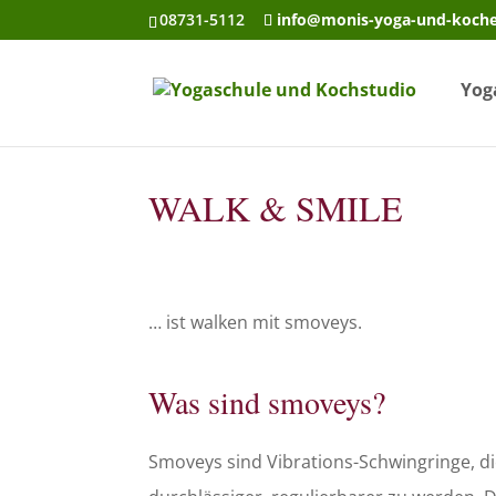
08731-5112
info@monis-yoga-und-koch
Yog
WALK & SMILE
… ist walken mit smoveys.
Was sind smoveys?
Smoveys sind Vibrations-Schwingringe, d