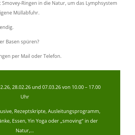
t Smovey-Ringen in die Natur, um das Lymphsystem
igene Müllabfuhr.
endig.
er Basen spüren?
gen per Mail oder Telefon.
2.26, 28.02.26 und 07.03.26
von 10.00 – 17.00
Uhr
klusive, Rezeptskripte, Ausleitungsprogramm,
nke, Essen, Yin Yoga oder „smoving“ in der
Natur,…