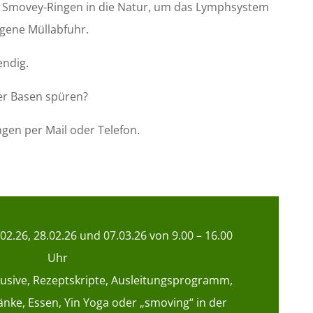
 Smovey-Ringen in die Natur, um das Lymphsystem
igene Müllabfuhr.
endig.
r Basen spüren?
en per Mail oder Telefon.
2.26, 28.02.26 und 07.03.26 von 9.00 – 16.00
Uhr
klusive, Rezeptskripte, Ausleitungsprogramm,
nke, Essen, Yin Yoga oder „smoving“ in der