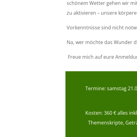
schönem Wetter gehen wir mi
zu aktivieren – unsere körpere
Vorkenntnisse sind nicht notw
Na, wer möchte das Wunder d
Freue mich auf eure Anmeldun
Termine: samstag
21.0
Kosten: 360 € alles in
Themenskripte, Geträ