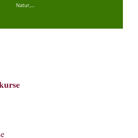
Natur,…
hkurse
se