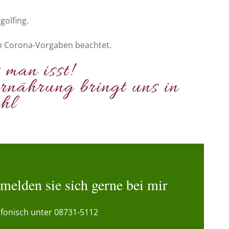
olfing.
n Corona-Vorgaben beachtet.
man isst!
nährung bringt uns in
hl
s melden sie sich gerne bei mir
efonisch unter 08731-5112