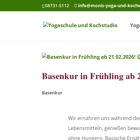
08731-5112
info@monis-yoga-und-koch
Yog
Basenkur in Frühling ab 2
Basenkur
Wir ernähren uns während der 
Lebensmitteln, genießen bewus
ohne Hungern. Basische Ernähr