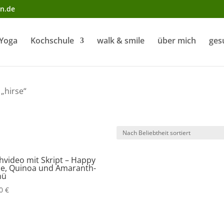
n.de
Yoga
Kochschule
walk & smile
über mich
ges
„hirse“
hvideo mit Skript – Happy
se, Quinoa und Amaranth-
nü
00
€