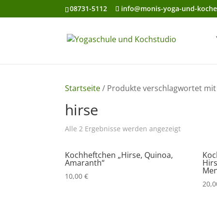
08731-5112
info@monis-yoga-und-koche
Startseite
/ Produkte verschlagwortet mit 
hirse
Nach
Alle 2 Ergebnisse werden angezeigt
Beliebtheit
Kochheftchen „Hirse, Quinoa,
sortiert
Koc
Amaranth“
Hir
Me
10,00
€
20,