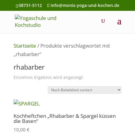
08731-5112
info@monis-yoga-und-kochen.de
Startseite
/ Produkte verschlagwortet mit
„rhabarber“
rhabarber
Einzelnes Ergebnis wird angezeigt
Kochheftchen „Rhabarber & Spargel küssen
die Basen“
10,00
€